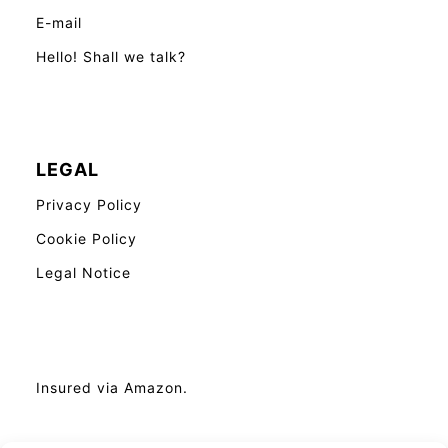
E-mail
Hello! Shall we talk?
LEGAL
Privacy Policy
Cookie Policy
Legal Notice
Insured via Amazon.