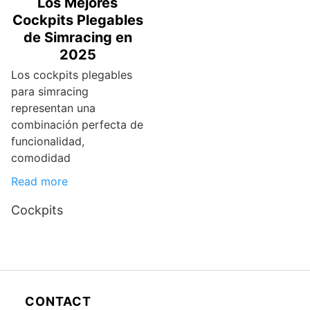
Los Mejores
Cockpits Plegables
de Simracing en
2025
Los cockpits plegables
para simracing
representan una
combinación perfecta de
funcionalidad,
comodidad
Read more
Cockpits
CONTACT