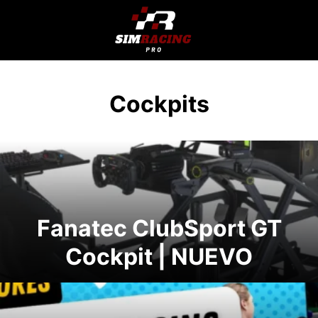
Saltar
al
contenido
Cockpits
Fanatec ClubSport GT
Cockpit | NUEVO