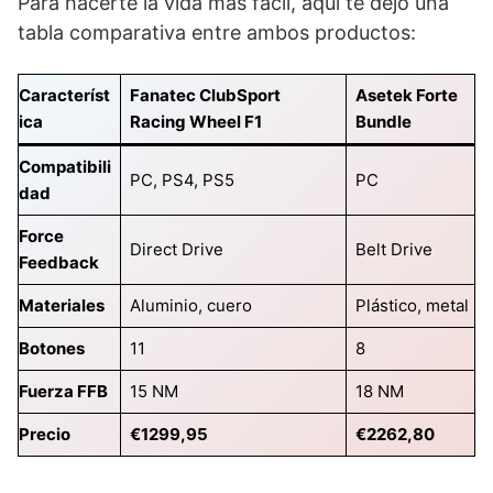
Para hacerte la vida más fácil, aquí te dejo una
tabla comparativa entre ambos productos:
Característ
Fanatec ClubSport
Asetek Forte
ica
Racing Wheel F1
Bundle
Compatibili
PC, PS4, PS5
PC
dad
Force
Direct Drive
Belt Drive
Feedback
Materiales
Aluminio, cuero
Plástico, metal
Botones
11
8
Fuerza FFB
15 NM
18 NM
Precio
€1299,95
€2262,80