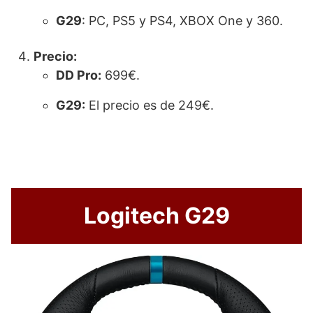
G29
: PC, PS5 y PS4, XBOX One y 360.
Precio:
DD Pro
:
699€.
G29
:
El precio es de 249€.
Logitech G29