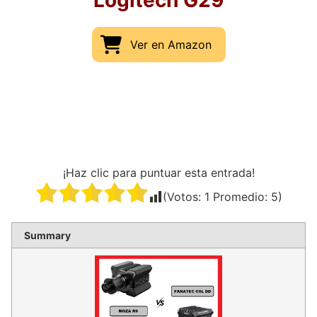
Logitech G29
Ver en Amazon
¡Haz clic para puntuar esta entrada!
(Votos:
1
Promedio:
5
)
Summary